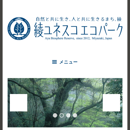
コ
ン
テ
ン
ツ
へ
自然と共に生き、人と共に生きるまち、綾
ス
綾ユネスコエコパーク
キ
ッ
メニュー
プ