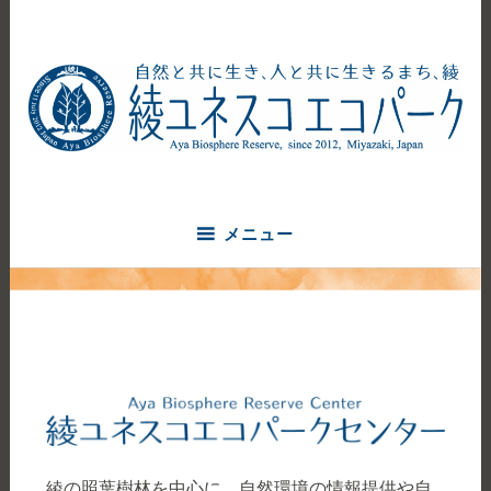
コ
ン
テ
ン
ツ
へ
自然と共に生き、人と共に生きるまち、綾
ス
綾ユネスコエコパーク
キ
ッ
メニュー
プ
綾の照葉樹林を中心に、自然環境の情報提供や自