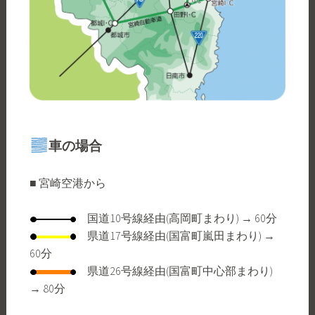
車の場合
■ 宮崎空港から
国道10号線経由(高岡町まわり) → 60分
県道17号線経由(国富町嵐田まわり) →
60分
県道26号線経由(国富町中心部まわり)
→ 80分