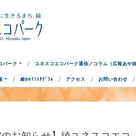
ち、綾
コパーク
コパーク
ユネスコエコパーク通信／コラム（広報あや
報
綾BRｲﾝｽﾀｸﾞﾗﾑ
アクセス
お問い合わせ