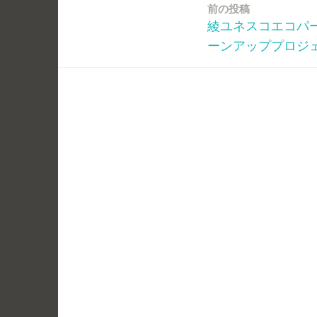
前の投稿
投
綾ユネスコエコパ
稿
ーンアッププロジ
ナ
ビ
ゲ
ー
シ
ョ
ン