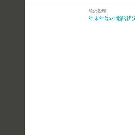
前の投稿
投
年末年始の開館状
稿
ナ
ビ
ゲ
ー
シ
ョ
ン