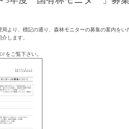
～5年度「国有林モニター」募
理局より、標記の通り、森林モニターの募集の案内をい
紹介します。
DFをご覧下さい。