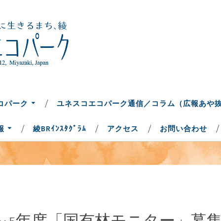
ち、綾
コパーク
コパーク
ユネスコエコパーク通信／コラム（広報あや
報
綾BRｲﾝｽﾀｸﾞﾗﾑ
アクセス
お問い合わせ