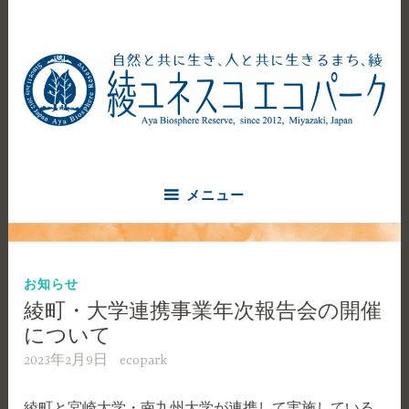
コ
ン
テ
ン
ツ
へ
自然と共に生き、人と共に生きるまち、綾
ス
綾ユネスコエコパーク
キ
ッ
メニュー
プ
お知らせ
綾町・大学連携事業年次報告会の開催
について
2023年2月9日
ecopark
綾町と宮崎大学・南九州大学が連携して実施している