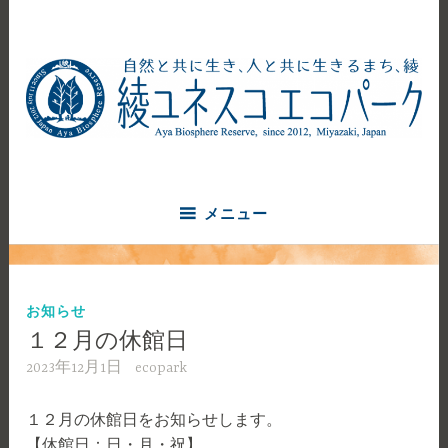
コ
ン
テ
ン
ツ
へ
自然と共に生き、人と共に生きるまち、綾
ス
綾ユネスコエコパーク
キ
ッ
メニュー
プ
お知らせ
１２月の休館日
2023年12月1日
ecopark
１２月の休館日をお知らせします。
【休館日：日・月・祝】