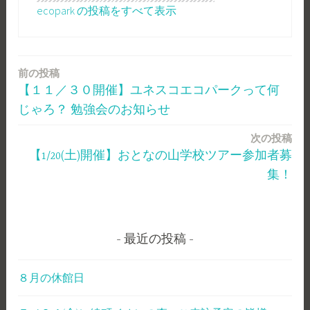
ecopark の投稿をすべて表示
前の投稿
投
【１１／３０開催】ユネスコエコパークって何
稿
じゃろ？ 勉強会のお知らせ
ナ
次の投稿
ビ
【1/20(土)開催】おとなの山学校ツアー参加者募
ゲ
集！
ー
シ
最近の投稿
ョ
ン
８月の休館日