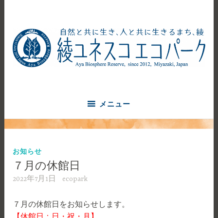
コ
ン
テ
ン
ツ
へ
自然と共に生き、人と共に生きるまち、綾
ス
綾ユネスコエコパーク
キ
ッ
メニュー
プ
お知らせ
７月の休館日
2022年7月1日
ecopark
７月の休館日をお知らせします。
【休館日：日・祝・月】