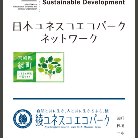
綾町
役場
ユネ