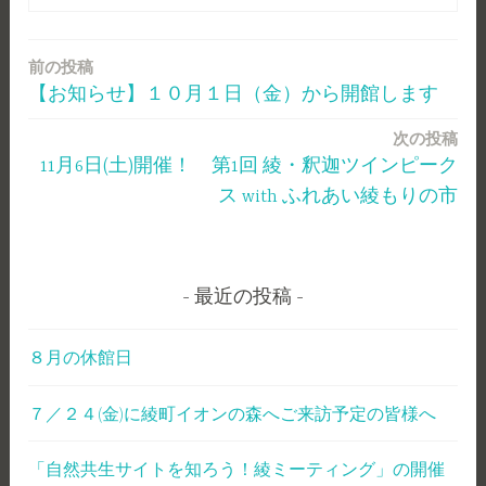
前の投稿
投
【お知らせ】１０月１日（金）から開館します
稿
次の投稿
ナ
11月6日(土)開催！ 第1回 綾・釈迦ツインピーク
ビ
ス with ふれあい綾もりの市
ゲ
ー
最近の投稿
シ
ョ
８月の休館日
ン
７／２４(金)に綾町イオンの森へご来訪予定の皆様へ
「自然共生サイトを知ろう！綾ミーティング」の開催