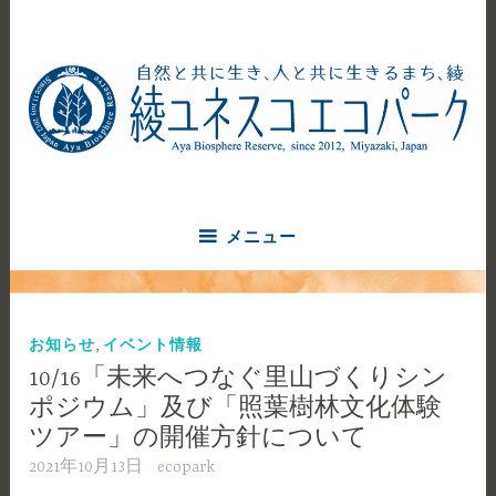
コ
ン
テ
ン
ツ
へ
自然と共に生き、人と共に生きるまち、綾
ス
綾ユネスコエコパーク
キ
ッ
メニュー
プ
,
お知らせ
イベント情報
10/16「未来へつなぐ里山づくりシン
ポジウム」及び「照葉樹林文化体験
ツアー」の開催方針について
2021年10月13日
ecopark