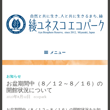
コ
ン
テ
ン
ツ
へ
自然と共に生き、人と共に生きるまち、綾
ス
綾ユネスコエコパーク
キ
ッ
メニュー
プ
お知らせ
お盆期間中（８／１２～８／１６）の
開館状況について
2023年8月12日
ecopark
お盆期間中（８／１２～８／１６）の開館状況をお知