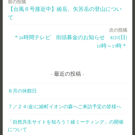
前の投稿
投
【台風６号接近中】綾岳、矢筈岳の登山につい
稿
て
ナ
次の投稿
ビ
＊24時間テレビ 街頭募金のお知らせ 8/27(日)
ゲ
10時～17時＊
ー
シ
最近の投稿
ョ
ン
８月の休館日
７／２４(金)に綾町イオンの森へご来訪予定の皆様へ
「自然共生サイトを知ろう！綾ミーティング」の開催
について