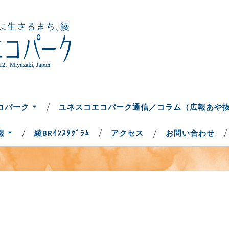
ち、綾
コパーク
コパーク
ユネスコエコパーク通信／コラム（広報あや
報
綾BRｲﾝｽﾀｸﾞﾗﾑ
アクセス
お問い合わせ