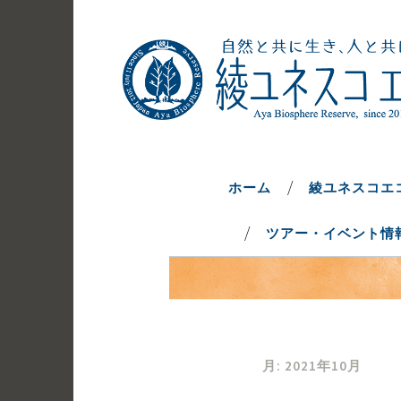
コ
ン
テ
ン
ツ
へ
自然と共に生き、人と共に生きるま
綾ユネスコエ
ス
キ
ホーム
綾ユネスコエ
ッ
ツアー・イベント情
プ
月:
2021年10月