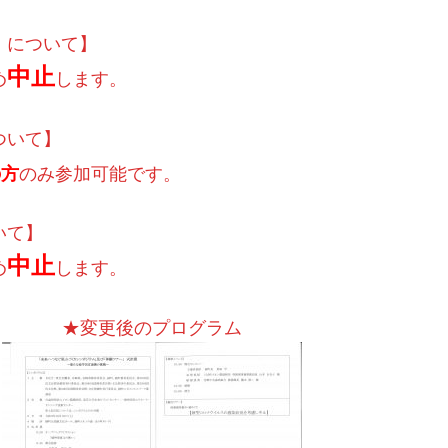
）について】
中止
め
します。
ついて】
の
方
のみ参加可能です。
いて】
中止
め
します。
★変更後のプログラム