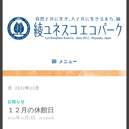
コ
ン
テ
ン
ツ
へ
自然と共に生き、人と共に生きるまち、綾
ス
綾ユネスコエコパーク
キ
ッ
メニュー
プ
月:
2022年12月
お知らせ
１２月の休館日
2022年12月5日
ecopark