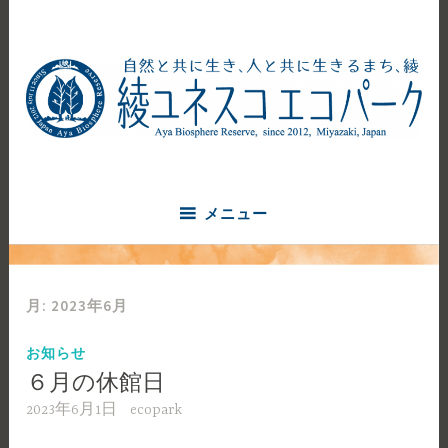
コ
ン
テ
ン
ツ
へ
自然と共に生き、人と共に生きるまち、綾
ス
綾ユネスコエコパーク
キ
ッ
メニュー
プ
月:
2023年6月
お知らせ
６月の休館日
2023年6月1日
ecopark