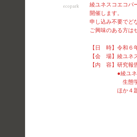
綾ユネスコエコパ
ecopark
開催します。
申し込み不要でど
ご興味のある方は
【日 時】令和６
【会 場】綾ユネ
【内 容】研究報
●綾ユネスコエ
生態学的
ほか４題 プ