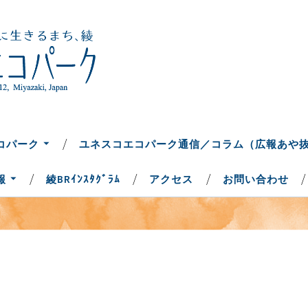
ち、綾
コパーク
コパーク
ユネスコエコパーク通信／コラム（広報あや
報
綾BRｲﾝｽﾀｸﾞﾗﾑ
アクセス
お問い合わせ