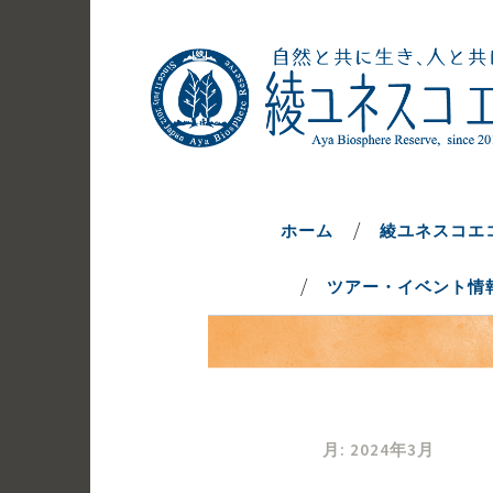
コ
ン
テ
ン
ツ
へ
自然と共に生き、人と共に生きるま
綾ユネスコエ
ス
キ
ホーム
綾ユネスコエ
ッ
ツアー・イベント情
プ
月:
2024年3月