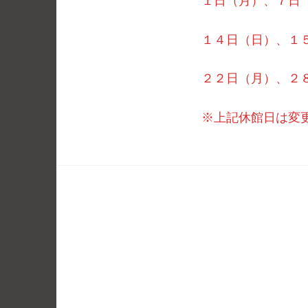
１日（月）、７日
１４日（日）、１
２２日（月）、２
※上記休館日は変