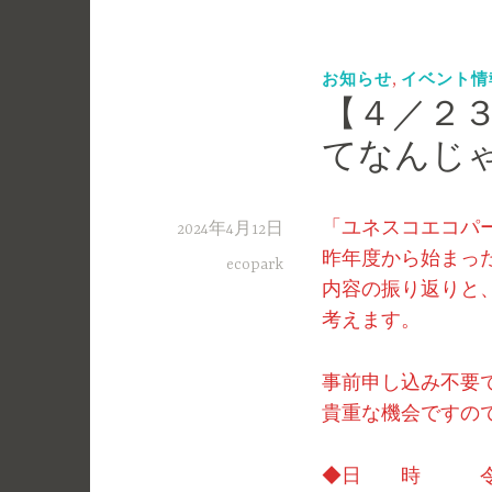
,
お知らせ
イベント情
【４／２
てなんじ
「ユネスコエコパ
2024年4月12日
昨年度から始まっ
ecopark
内容の振り返りと
考えます。
事前申し込み不要
貴重な機会ですの
◆日 時 令和