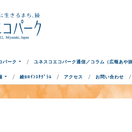
ち、綾
コパーク
コパーク
ユネスコエコパーク通信／コラム（広報あや
報
綾BRｲﾝｽﾀｸﾞﾗﾑ
アクセス
お問い合わせ