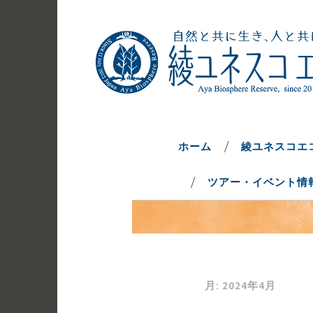
コ
ン
テ
ン
ツ
へ
自然と共に生き、人と共に生きるま
綾ユネスコエ
ス
キ
ホーム
綾ユネスコエ
ッ
ツアー・イベント情
プ
月:
2024年4月