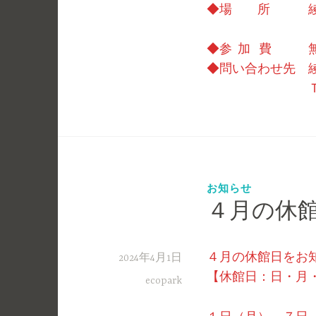
◆場 所 綾ユ
（東諸県郡
◆参 加 費 無
◆問い合わせ先 
ＴＥＬ：０
お知らせ
４月の休
４月の休館日をお
2024年4月1日
【休館日：日・月
ecopark