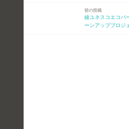
前の投稿
投
綾ユネスコエコパ
稿
ーンアッププロジ
ナ
ビ
ゲ
ー
シ
ョ
ン