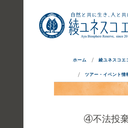
コ
ン
テ
ン
ツ
へ
自然と共に生き、人と共に生きるま
綾ユネスコエ
ス
キ
ホーム
綾ユネスコエ
ッ
ツアー・イベント情
プ
④不法投棄さ