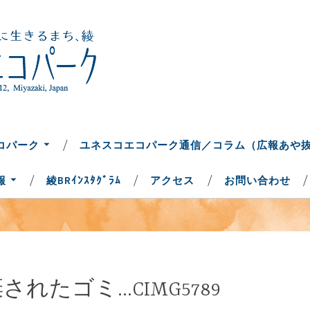
ち、綾
コパーク
コパーク
ユネスコエコパーク通信／コラム（広報あや
報
綾BRｲﾝｽﾀｸﾞﾗﾑ
アクセス
お問い合わせ
れたゴミ…CIMG5789