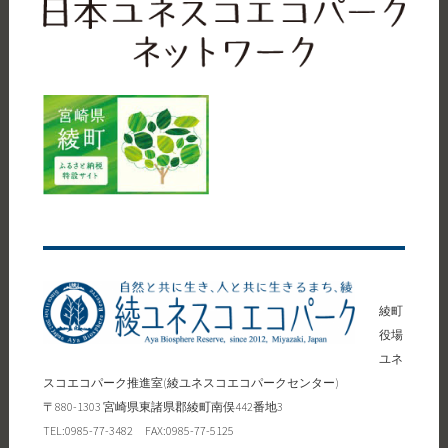
綾町
役場
ユネ
スコエコパーク推進室(綾ユネスコエコパークセンター)
〒880-1303 宮崎県東諸県郡綾町南俣442番地3
TEL:0985-77-3482 FAX:0985-77-5125