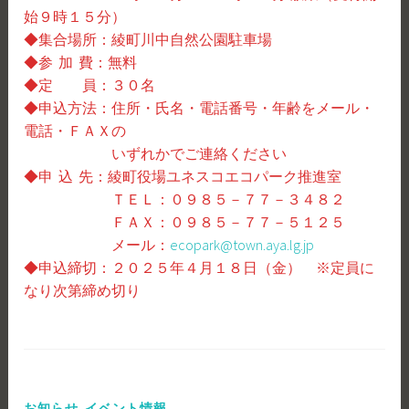
始９時１５分）
◆集合場所：綾町川中自然公園駐車場
◆参 加 費：無料
◆定 員：３０名
◆申込方法：住所・氏名・電話番号・年齢をメール・
電話・ＦＡＸの
いずれかでご連絡ください
◆申 込 先：綾町役場ユネスコエコパーク推進室
ＴＥＬ：０９８５－７７－３４８２
ＦＡＸ：０９８５－７７－５１２５
メール：
ecopark@town.aya.lg.jp
◆申込締切：２０２５年４月１８日（金） ※定員に
なり次第締め切り
,
お知らせ
イベント情報