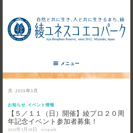
コ
ン
テ
ン
ツ
へ
自然と共に生き、人と共に生きるまち、綾
ス
綾ユネスコエコパーク
キ
ッ
メニュー
プ
月:
2025年3月
,
お知らせ
イベント情報
【５／１１（日）開催】綾プロ２０周
年記念イベント参加者募集！
2025年3月28日
ecopark