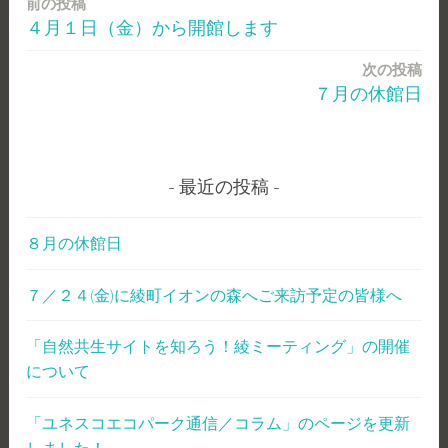
前の投稿
投
４月１日（金）から開館します
稿
次の投稿
ナ
７月の休館日
ビ
ゲ
ー
最近の投稿
シ
８月の休館日
ョ
７／２４(金)に綾町イオンの森へご来訪予定の皆様へ
ン
「自然共生サイトを知ろう！綾ミーティング」の開催
について
「ユネスコエコパーク通信／コラム」のページを更新
しました！