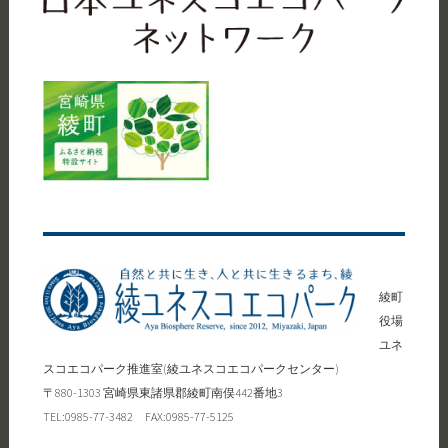
綾町
役場
ユネ
スコエコパーク推進室(綾ユネスコエコパークセンター)
〒880-1303 宮崎県東諸県郡綾町南俣442番地3
TEL:0985-77-3482 FAX:0985-77-5125