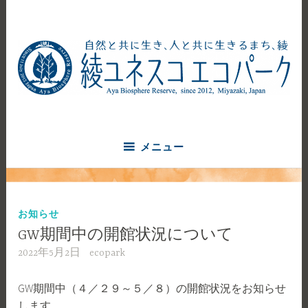
コ
ン
テ
ン
ツ
へ
自然と共に生き、人と共に生きるまち、綾
ス
綾ユネスコエコパーク
キ
ッ
メニュー
プ
お知らせ
GW期間中の開館状況について
2022年5月2日
ecopark
GW期間中（４／２９～５／８）の開館状況をお知らせ
します。