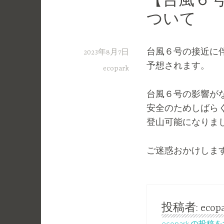
【台風６
ついて
台風６号の接近に
2023年8月7日
予想されます。
ecopark
台風６号の影響が
安全のためしばら
登山可能になりま
ご迷惑おかけしま
投稿者:
ecop
ecopark の投