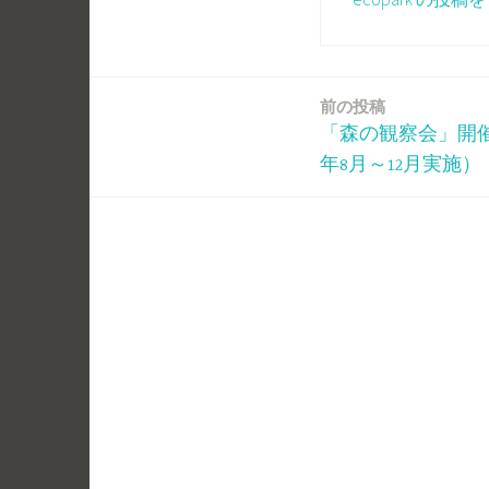
前の投稿
投
「森の観察会」開催
稿
年8月～12月実施）
ナ
ビ
ゲ
ー
シ
ョ