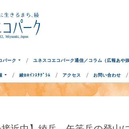
ち、綾
コパーク
コパーク
ユネスコエコパーク通信／コラム（広報あや
報
綾BRｲﾝｽﾀｸﾞﾗﾑ
アクセス
お問い合わせ